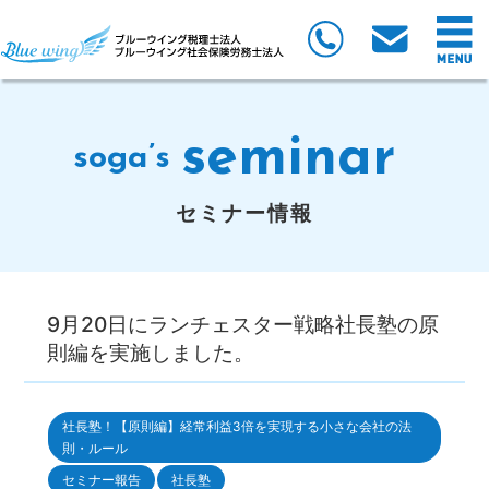
seminar
soga’s
セミナー情報
9月20日にランチェスター戦略社長塾の原
則編を実施しました。
社長塾！【原則編】経常利益3倍を実現する小さな会社の法
則・ルール
セミナー報告
社長塾