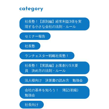
category
社長塾！【原則編】経常利益3倍を実
現する小さな会社の法則・ルール
セミナー報告
社長塾
ランチェスター戦略社長塾！
社長塾！【実践編】お客創り5大要
員 決め方の法則・ルール
法人様向け 決算書の読み方 勉強会
会社の基本を知ろう！ 簿記(初級)
勉強会
社長向け