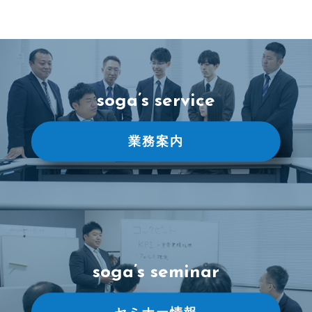
soga’s service
業務案内
soga’s seminar