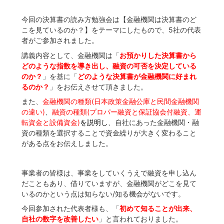
今回の決算書の読み方勉強会は【金融機関は決算書のど
こを見ているのか？】をテーマにしたもので、5社の代表
者がご参加されました。
講義内容として、金融機関は「
お預かりした決算書から
どのような指数を導き出し、融資の可否を決定している
のか？
」を基に「
どのような決算書が金融機関に好まれ
るのか？
」をお伝えさせて頂きました。
また、
金融機関の種類(日本政策金融公庫と民間金融機関
の違い)
、
融資の種類(プロパー融資と保証協会付融資、運
転資金と設備資金)
を説明し
、自社にあった金融機関・融
資の種類を選択することで資金繰りが大きく変わること
がある点をお伝えしました。
事業者の皆様は、事業をしていくうえで融資を申し込ん
だこともあり、借りていますが、金融機関がどこを見て
いるのかという点は知らない/知る機会がないです。
今回参加された代表者様も、「
初めて知ることが出来、
自社の数字を改善したい
」と言われておりました。